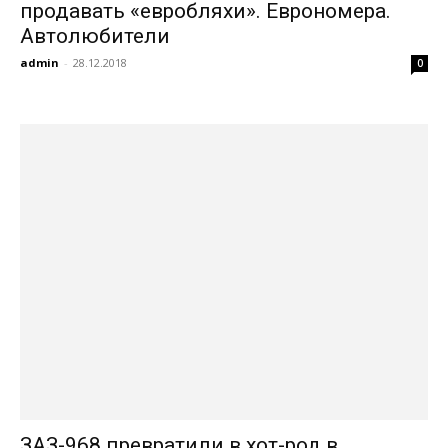
продавать «евробляхи». Еврономера.
Автолюбители
admin
-
28.12.2018
0
ЗАЗ-968 превратили в хот-род в