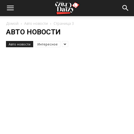
Crazy-
Домой
Авто новости
Страница 3
АВТО НОВОСТИ
Daizy
Авто новости
Интересное
—
сумашедшие
новости
обо