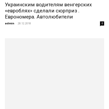
Украинским водителям венгерских
«евроблях» сделали сюрприз .
Еврономера. Автолюбители
admin
-
28.12.2018
0