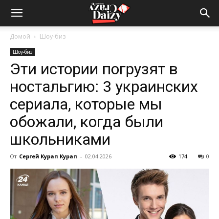
Crazy-
Домой
Шоу-биз
Шоу-биз
Daizy
Эти истории погрузят в
ностальгию: 3 украинских
—
сериала, которые мы
обожали, когда были
школьниками
сумашедшие
От
Сергей Курап Курап
-
02.04.2026
174
0
новости
обо