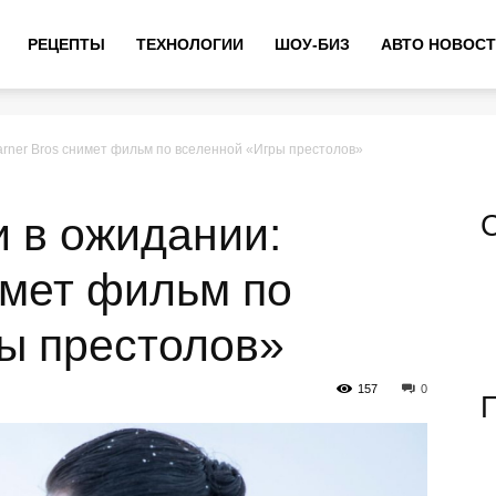
РЕЦЕПТЫ
ТЕХНОЛОГИИ
ШОУ-БИЗ
АВТО НОВОС
rner Bros снимет фильм по вселенной «Игры престолов»
 в ожидании:
имет фильм по
ы престолов»
157
0