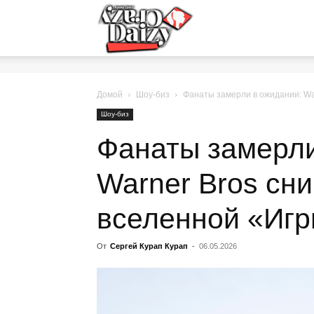
Crazy-
Daizy
Домой
Шоу-биз
Фанаты замерли в ожидании: Wa
Шоу-биз
Фанаты замерли
—
Warner Bros сн
сумашедшие
вселенной «Игр
От
Сергей Курап Курап
-
06.05.2026
новости
обо