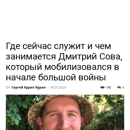
всем
Где сейчас служит и чем
занимается Дмитрий Сова,
который мобилизовался в
начале большой войны
От
Сергей Курап Курап
-
08.05.2026
160
0