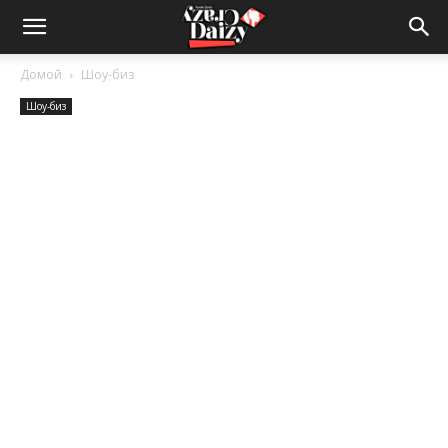
Crazy-
Домой
Шоу-биз
Шоу-биз
Daizy
—
сумашедшие
новости
обо