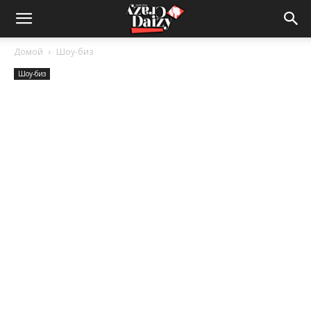
Crazy-
Домой
Шоу-биз
Шоу-биз
Daizy
—
сумашедшие
новости
обо