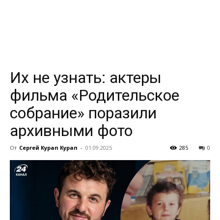
всем
Их не узнать: актеры
фильма «Родительское
собрание» поразили
архивными фото
От
Сергей Курап Курап
-
01.09.2025
285
0