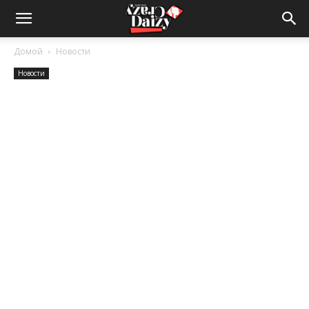
Crazy-
Домой
Новости
Новости
Daizy
—
сумашедшие
новости
обо