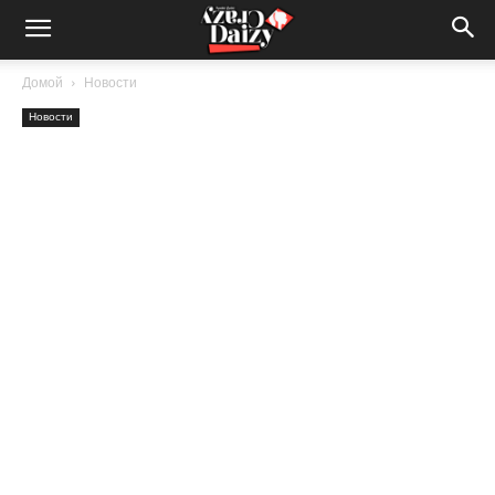
Crazy-
Домой
Новости
Новости
Daizy
—
сумашедшие
новости
обо