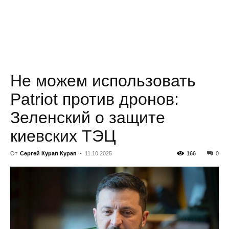
всем
Не можем использовать
Patriot против дронов:
Зеленский о защите
киевских ТЭЦ
От
Сергей Курап Курап
-
11.10.2025
166
0