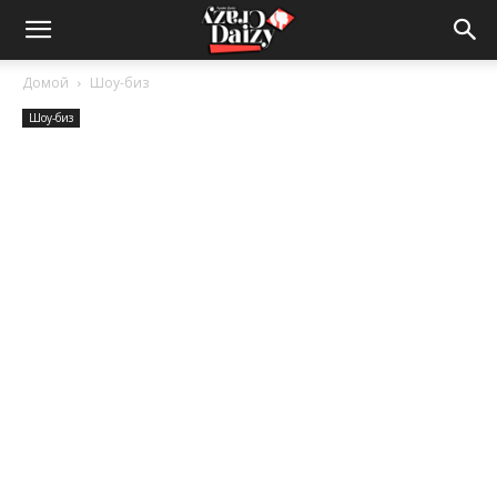
Crazy-
Домой
Шоу-биз
Шоу-биз
Daizy
—
сумашедшие
новости
обо