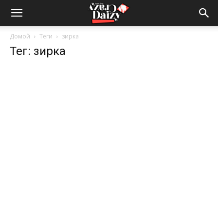
Crazy-
Домой
Теги
зирка
Тег: зирка
Daizy
—
сумашедшие
новости
обо