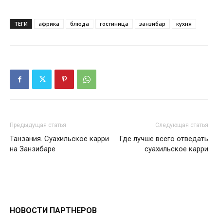
ТЕГИ
африка
блюда
гостиница
занзибар
кухня
Предыдущая статья
Следующая статья
Танзания. Суахильское карри
Где лучше всего отведать
на Занзибаре
суахильское карри
НОВОСТИ ПАРТНЕРОВ