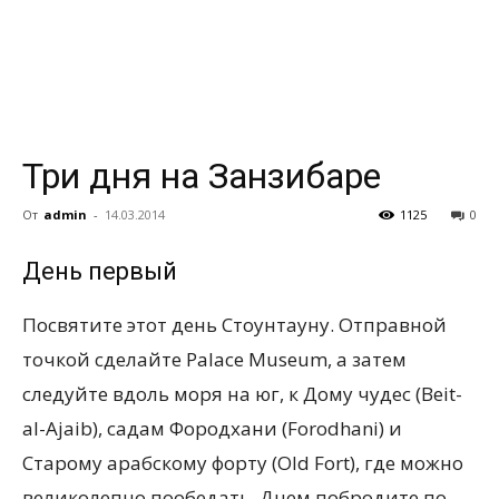
всем
Три дня на Занзибаре
От
admin
-
14.03.2014
1125
0
День первый
Посвятите этот день Стоунтауну. Отправной
точкой сделайте Palace Museum, а затем
следуйте вдоль моря на юг, к Дому чудес
(Beit-
al-Ajaib), садам Фородхани (Forodhani) и
Старому арабскому форту (Old Fort), где можно
великолепно пообедать. Днем побродите по