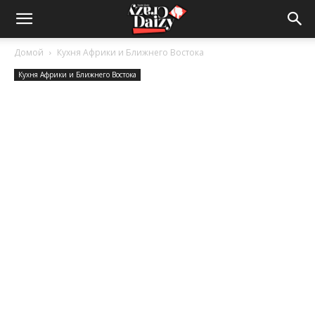
Crazy-
Домой
Кухня Африки и Ближнего Востока
Кухня Африки и Ближнего Востока
Daizy
—
сумашедшие
новости
обо