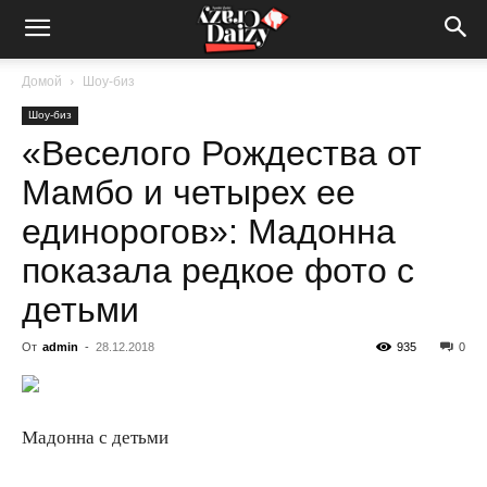
Crazy-
Домой
Шоу-биз
Шоу-биз
Daizy
«Веселого Рождества от
Мамбо и четырех ее
—
единорогов»: Мадонна
показала редкое фото с
детьми
сумашедшие
От
admin
-
28.12.2018
935
0
новости
Мадонна с детьми
обо