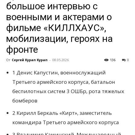
большое интервью с
военными и актерами о
всем
фильме «КИЛЛХАУС»,
мобилизации, героях на
фронте
От
Сергей Курап Курап
-
08.05.2026
136
0
1 Денис Капустин, военнослужащий
Третьего армейского корпуса, батальон
беспилотных систем 3 ОШБр, рота тяжелых
бомберов
2 Кирилл Беркаль «Кирт», заместитель
командира Третьего армейского корпуса
3 Владимир Каминский, Международный