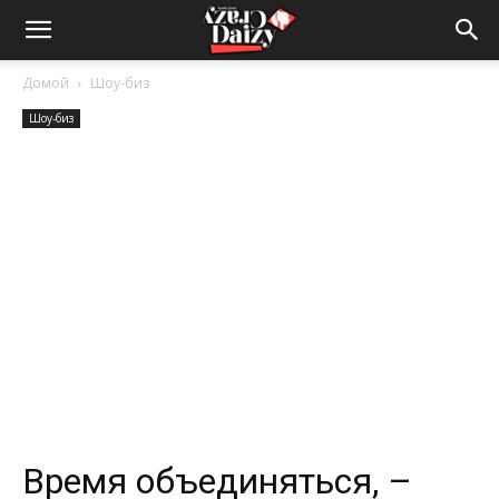
Crazy-
Домой
Шоу-биз
Шоу-биз
Daizy
—
сумашедшие
новости
Время объединяться, –
обо