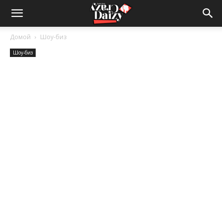
Crazy-
Домой
Шоу-биз
Шоу-биз
Daizy
—
сумашедшие
новости
обо