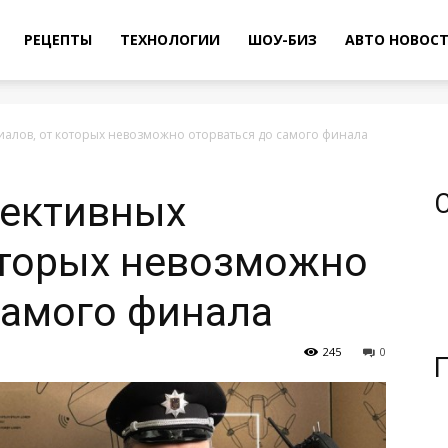
РЕЦЕПТЫ
ТЕХНОЛОГИИ
ШОУ-БИЗ
АВТО НОВОС
иалов, от которых невозможно оторваться до самого финала
тективных
оторых невозможно
самого финала
245
0