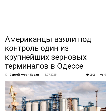
всем
Американцы взяли под
контроль один из
крупнейших зерновых
терминалов в Одессе
От
Сергей Курап Курап
-
15.07.2025
242
0