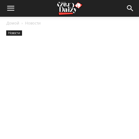
Crazy-
Домой
Новости
Новости
Daizy
—
сумашедшие
новости
обо