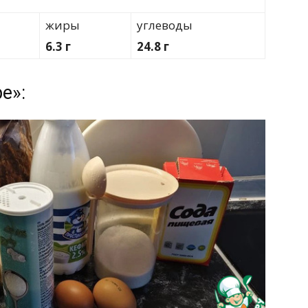
жиры
углеводы
6.3 г
24.8 г
е»: