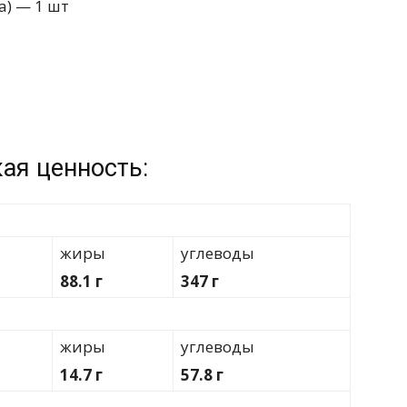
а) — 1 шт
ая ценность:
жиры
углеводы
88.1 г
347 г
жиры
углеводы
14.7 г
57.8 г