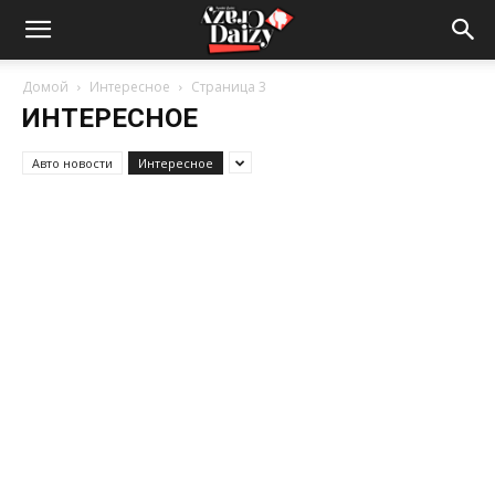
Crazy-
Домой
Интересное
Страница 3
ИНТЕРЕСНОЕ
Daizy
Авто новости
Интересное
—
сумашедшие
новости
обо