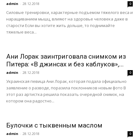
admin
-
28.12.2018
0
Силовые тренировки, характерные подъемом тяжелого веса и
наращиванием мышц, влияют на здоровье человека даже в
старости Если вы хотите жить дольше, то поднимайте
тяжелые веса...
Ани Лорак заинтриговала снимком из
Питера: «В джинсах и без каблуков»,...
admin
-
28.12.2018
0
Украинская певица Ани Лорак, которая подала официально
заявление о разводе, поразила поклонников новым фото В
этот раз артистка решила показать очередной снимок, на
котором она радостно...
Булочки с тыквенным маслом
admin
-
28.12.2018
0