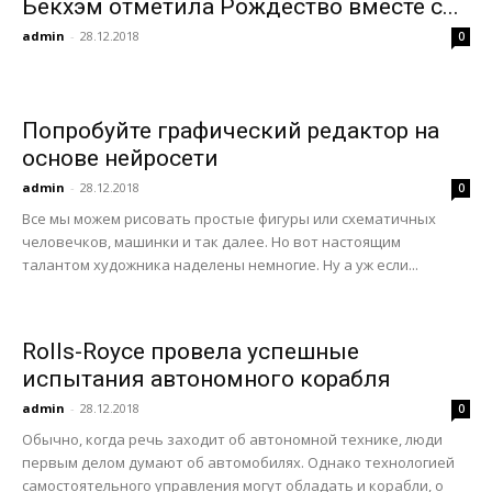
Бекхэм отметила Рождество вместе с...
admin
-
28.12.2018
0
Попробуйте графический редактор на
основе нейросети
admin
-
28.12.2018
0
Все мы можем рисовать простые фигуры или схематичных
человечков, машинки и так далее. Но вот настоящим
талантом художника наделены немногие. Ну а уж если...
Rolls-Royce провела успешные
испытания автономного корабля
admin
-
28.12.2018
0
Обычно, когда речь заходит об автономной технике, люди
первым делом думают об автомобилях. Однако технологией
самостоятельного управления могут обладать и корабли, о