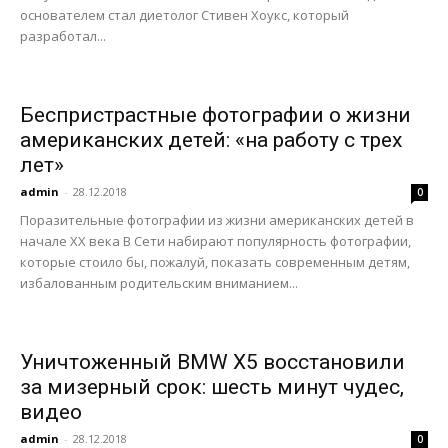
основателем стал диетолог Стивен Хоукс, который
разработал...
Беспристрастные фотографии о жизни
американских детей: «на работу с трех
лет»
admin
-
28.12.2018
0
Поразительные фотографии из жизни американских детей в
начале ХХ века В Сети набирают популярность фотографии,
которые стоило бы, пожалуй, показать современным детям,
избалованным родительским вниманием...
Уничтоженный BMW X5 восстановили
за мизерный срок: шесть минут чудес,
видео
admin
-
28.12.2018
0