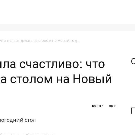
что нельзя делать за столом на Новый год...
ла счастливо: что
за столом на Новый
687
0