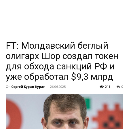
всем
FT: Молдавский беглый
олигарх Шор создал токен
для обхода санкций РФ и
уже обработал $9,3 млрд
От
Сергей Курап Курап
-
26.06.2025
211
0