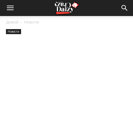
Crazy-
Домой
Новости
Новости
Daizy
—
сумашедшие
новости
обо