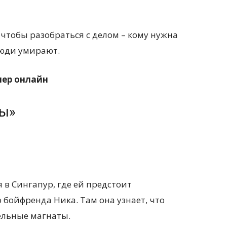
тобы разобраться с делом – кому нужна
люди умирают.
лер онлайн
ты»
 в Сингапур, где ей предстоит
 бойфренда Ника. Там она узнает, что
ельные магнаты.