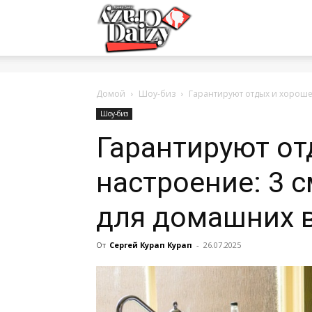
Crazy-
Daizy
Домой
Шоу-биз
Гарантируют отдых и хорош
Шоу-биз
Гарантируют от
—
настроение: 3
сумашедшие
для домашних 
От
Сергей Курап Курап
-
26.07.2025
новости
обо