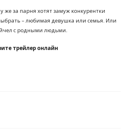
у же за парня хотят замуж конкурентки
выбрать – любимая девушка или семья. Или
эйчел с родными людьми.
рите трейлер онлайн