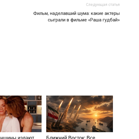
Следующая статья
Фильм, наделавший шума: какие актеры
сыграли в фильме «Раша гудбай»
енщины издают
Ближний Восток: Все