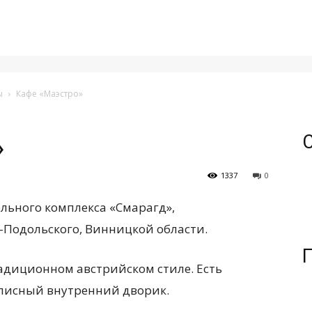
ы
Кафе «Маэстро»
»
1337
0
ельного комплекса «Смарагд»,
-Подольского, Винницкой области.
адиционном австрийском стиле. Есть
описный внутренний дворик.