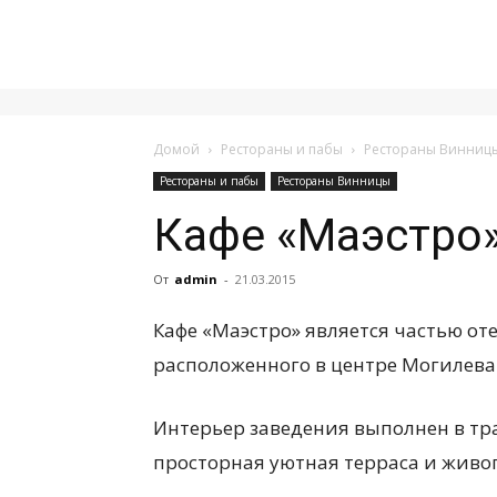
Домой
Рестораны и пабы
Рестораны Винниц
Рестораны и пабы
Рестораны Винницы
Кафе «Маэстро
От
admin
-
21.03.2015
Кафе «Маэстро» является частью от
расположенного в центре Могилева
Интерьер заведения выполнен в тр
просторная уютная терраса и жив