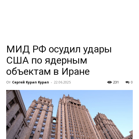
всем
МИД РФ осудил удары
США по ядерным
объектам в Иране
От
Сергей Курап Курап
-
22.06.2025
231
0