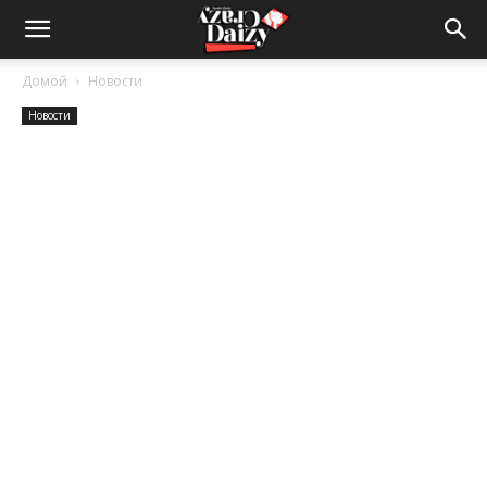
Crazy-
Домой
Новости
Новости
Daizy
—
сумашедшие
новости
обо