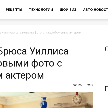
РЕЦЕПТЫ
ТЕХНОЛОГИИ
ШОУ-БИЗ
АВТО НОВОС
а умилила сеть новыми фото с тяжелобольным актером
Брюса Уиллиса
овыми фото с
 актером
199
0