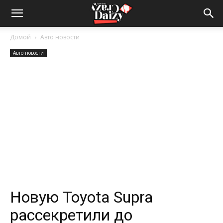
Crazy-
Домой
Авто новости
Авто новости
Daizy
—
сумашедшие
новости
Новую Toyota Supra
рассекретили до
обо