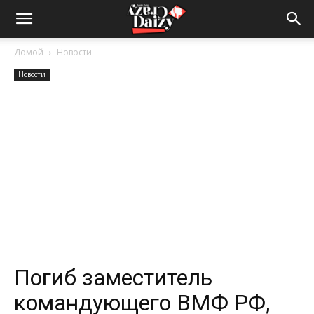
Crazy-
Домой
Новости
Новости
Daizy
—
сумашедшие
новости
Погиб заместитель
командующего ВМФ РФ,
обо