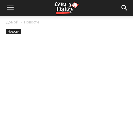
Crazy-
Домой
Новости
Новости
Daizy
—
сумашедшие
новости
обо