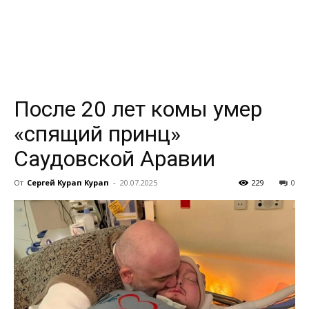
всем
После 20 лет комы умер
«спящий принц»
Саудовской Аравии
От
Сергей Курап Курап
-
20.07.2025
229
0