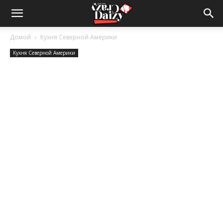
Crazy-
Домой
Кухня Северной Америки
Кухня Северной Америки
Daizy
—
сумашедшие
новости
обо