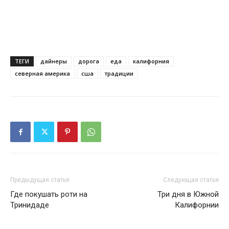
ТЕГИ
дайнеры
дорога
еда
калифорния
северная америка
сша
традиции
Предыдущая статья
Следующая статья
Где покушать роти на
Три дня в Южной
Тринидаде
Калифорнии