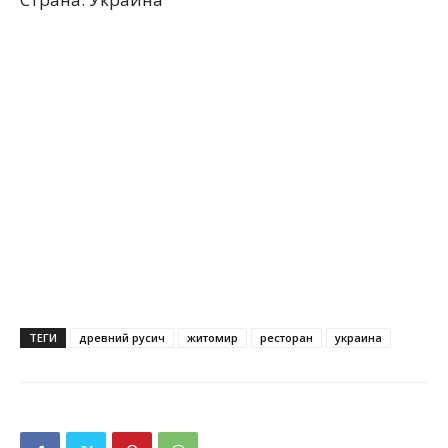
ТЕГИ
древний русич
житомир
ресторан
украина