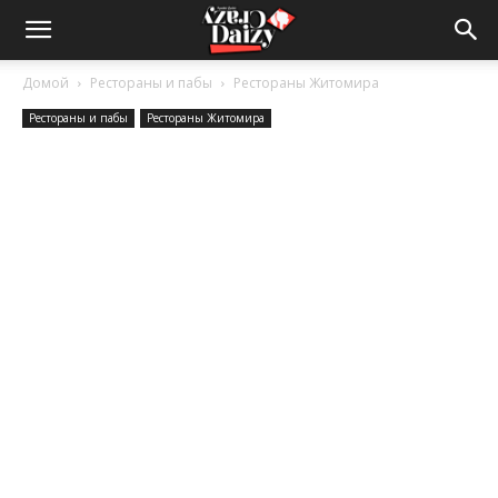
Crazy-
Домой
Рестораны и пабы
Рестораны Житомира
Рестораны и пабы
Рестораны Житомира
Daizy
—
сумашедшие
новости
обо