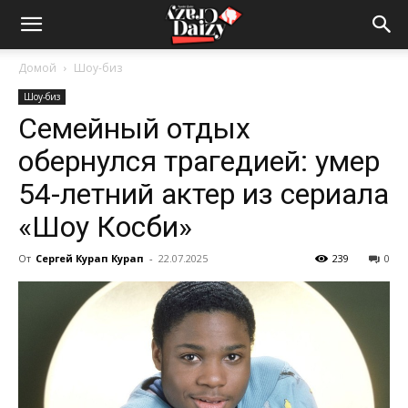
Crazy-
Домой
Шоу-биз
Шоу-биз
Daizy
Семейный отдых
обернулся трагедией: умер
—
54-летний актер из сериала
«Шоу Косби»
сумашедшие
От
Сергей Курап Курап
-
22.07.2025
239
0
новости
обо