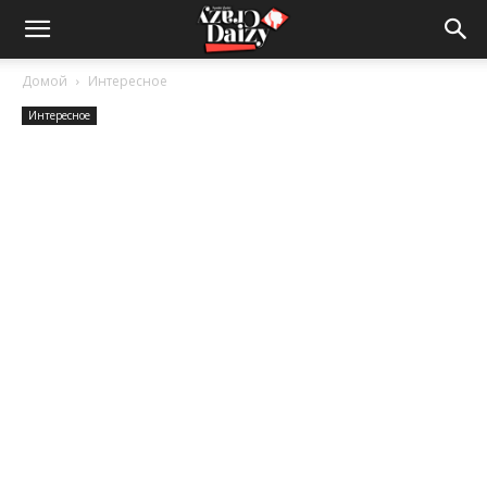
Crazy-
Домой
Интересное
Интересное
Daizy
—
сумашедшие
новости
обо