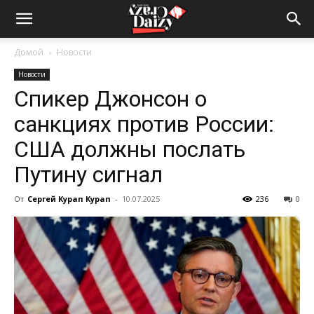
Crazy-
Домой
Новости
Новости
Daizy
Спикер Джонсон о
санкциях против России:
—
США должны послать
Путину сигнал
сумашедшие
От
Сергей Курап Курап
-
10.07.2025
236
0
новости
обо