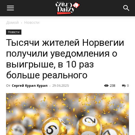
Crazy-
Домой
Новости
Новости
Daizy
Тысячи жителей Норвегии
получили уведомления о
—
выигрыше, в 10 раз
больше реального
сумашедшие
От
Сергей Курап Курап
-
29.06.2025
238
0
новости
обо