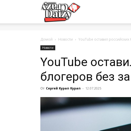
Crazy-
Daizy
Домой
Новости
YouTube оставил российских 
Новости
YouTube остави
—
блогеров без з
сумашедшие
От
Сергей Курап Курап
-
12.07.2025
новости
обо