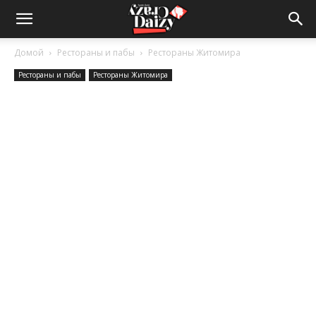
Crazy-
Домой
Рестораны и пабы
Рестораны Житомира
Рестораны и пабы
Рестораны Житомира
Daizy
—
сумашедшие
новости
обо