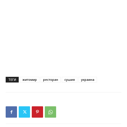
ТЕГИ
житомир
ресторан
сушия
украина