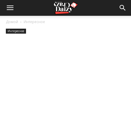
Crazy-
Домой
Интересное
Интересное
Daizy
—
сумашедшие
новости
обо