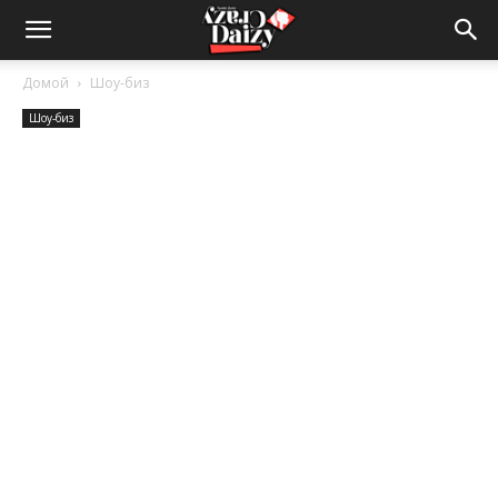
Crazy-
Домой
Шоу-биз
Шоу-биз
Daizy
—
сумашедшие
новости
обо