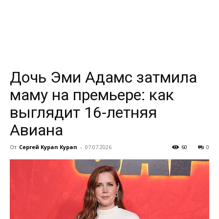
всем
Дочь Эми Адамс затмила
маму на премьере: как
выглядит 16-летняя
Авиана
От
Сергей Курап Курап
-
07.07.2026
60
0