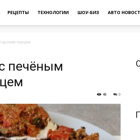
РЕЦЕПТЫ
ТЕХНОЛОГИИ
ШОУ-БИЗ
АВТО НОВОС
лгарским перцем
 с печёным
рцем
48
0