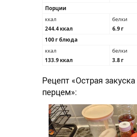
Порции
ккал
белки
244.4 ккал
6.9 г
100 г блюда
ккал
белки
133.9 ккал
3.8 г
Рецепт «Острая закуска
перцем»: