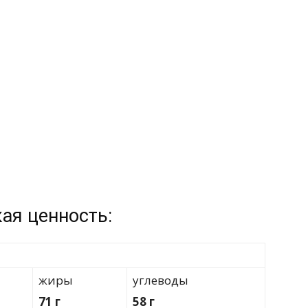
ая ценность:
жиры
углеводы
71 г
58 г