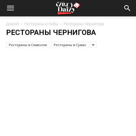
Crazy-
Домой
Рестораны и пабы
Рестораны Чернигова
РЕСТОРАНЫ ЧЕРНИГОВА
Daizy
Рестораны в Славском
Рестораны в Сумах
—
сумашедшие
новости
обо