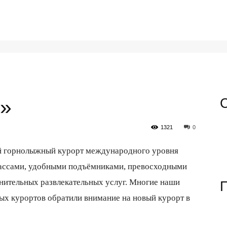
г»
1321
0
ый горнолыжный курорт международного уровня
ссами, удобными подъёмниками, превосходными
лнительных
развлекательных услуг. Многие наши
х курортов обратили внимание на новый курорт в