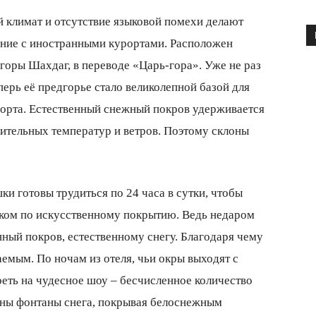
 климат и отсутствие языковой помехи делают
ение с иностранными курортами. Расположен
оры Шахдаг, в переводе «Царь-гора». Уже не раз
ерь её предгорье стало великолепной базой для
порта. Естественный снежный покров удерживается
жительных температур и ветров. Поэтому склоны
и готовы трудиться по 24 часа в сутки, чтобы
ерком по искусственному покрытию. Ведь недаром
ный покров, естественному снегу. Благодаря чему
емым. По ночам из отеля, чьи окры выходят с
реть на чудесное шоу – бесчисленное количество
ны фонтаны снега, покрывая белоснежным