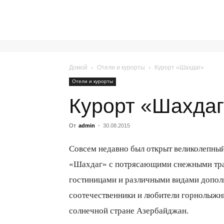
Домой
Отели и курорты
Курорт «Шахдаг»
Отели и курорты
Курорт «Шахда
От
admin
-
30.08.2015
Совсем недавно был открыт великолепн
«Шахдаг» с потрясающими снежными тра
гостиницами и различными видами допо
соотечественники и любители горнолыжны
солнечной стране Азербайджан.