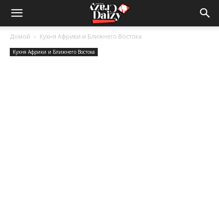
Crazy-
Домой
Кухня Африки и Ближнего Востока
Кухня Африки и Ближнего Востока
Daizy
—
сумашедшие
новости
обо