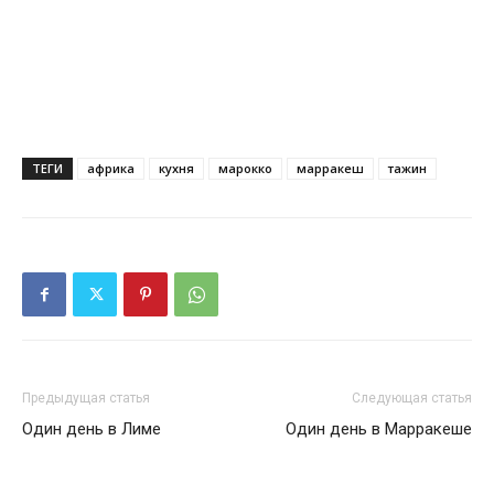
ТЕГИ
африка
кухня
марокко
марракеш
тажин
Предыдущая статья
Следующая статья
Один день в Лиме
Один день в Марракеше