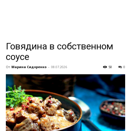
всем
Говядина в собственном
соусе
От
Марина Сидоренко
-
08.07.2026
50
0