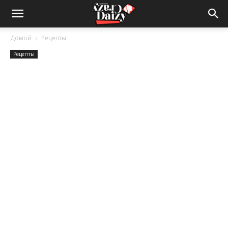
Crazy-
Домой
Рецепты
Рецепты
Daizy
—
сумашедшие
новости
обо